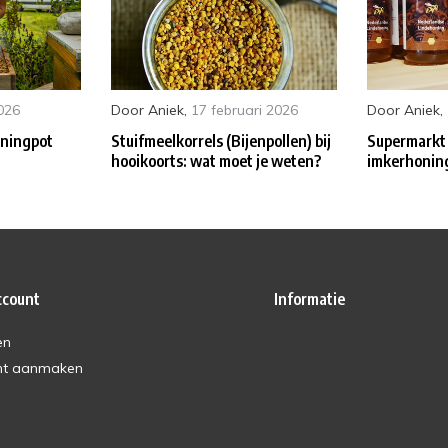
2026
Door
Aniek
,
17 februari 2026
Door
Aniek
,
oningpot
Stuifmeelkorrels (Bijenpollen) bij
Supermarkt
hooikoorts: wat moet je weten?
imkerhoning:
ccount
Informatie
en
nt aanmaken