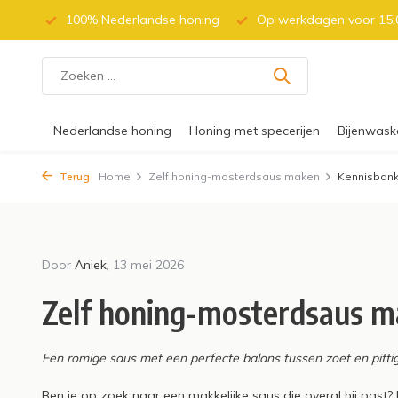
 (BE)
100% Nederlandse honing
Op werkdagen voor 15:0
Nederlandse honing
Honing met specerijen
Bijenwask
Terug
Home
Zelf honing-mosterdsaus maken
Kennisban
Door Aniek, 17 februari 2026
Door Ani
Door
Aniek
, 13 mei 2026
Stuifmeelkorrels
Supe
Zelf honing-mosterdsaus 
(Bijenpollen) bij
imke
hooikoorts: wat moet je
vers
Een romige saus met een perfecte balans tussen zoet en pitti
weten?
Lees me
Ben je op zoek naar een makkelijke saus die overal bij pas