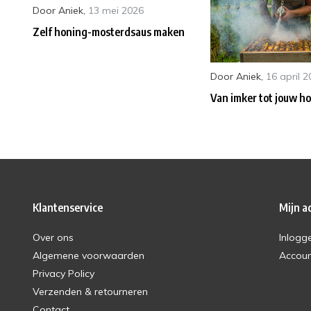
Door
Aniek
,
13 mei 2026
Zelf honing-mosterdsaus maken
Door
Aniek
,
16 april 
Van imker tot jouw h
Klantenservice
Mijn a
Over ons
Inlogg
Algemene voorwaarden
Accou
Privacy Policy
Verzenden & retourneren
Contact