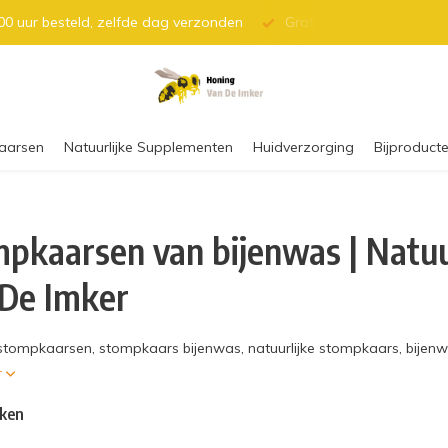
0 uur besteld, zelfde dag verzonden
Gratis verzending vanaf 
aarsen
Natuurlijke Supplementen
Huidverzorging
Bijproducte
pkaarsen van bijenwas | Natuur
De Imker
stompkaarsen, stompkaars bijenwas, natuurlijke stompkaars, bijen
r
ken