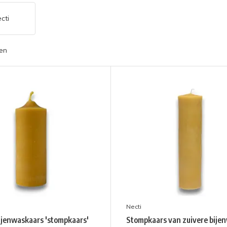
cti
en
Necti
ijenwaskaars 'stompkaars'
Stompkaars van zuivere bije