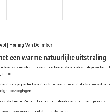
vol | Honing Van De Imker
et een warme natuurlijke uitstraling
re bijenwas
en staan bekend om hun rustige, gelijkmatige verbrandin
geur af.
ieur. Ze zijn perfect voor op tafel, een dressoir of als sfeervol acc
tige toevoegingen.
bewuste keuze. Ze zijn duurzaam, natuurlijk en met zorg gemaakt.
 geniet van puur natuurlicht van de imker.