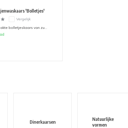
ijenwaskaars 'Bolletjes'
Vergelijk
te bolletjeskaars van zu...
aad
Natuurlijke
Dinerkaarsen
vormen