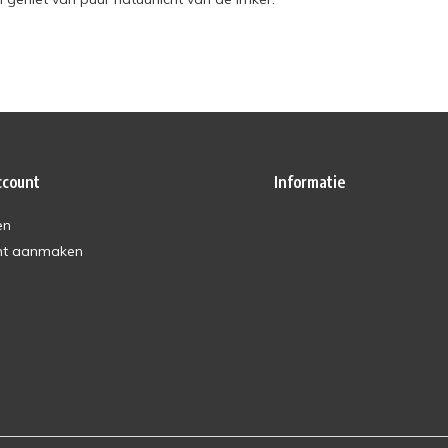
ccount
Informatie
en
nt aanmaken