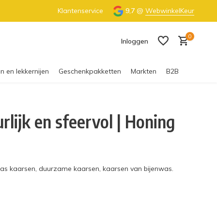
€55 (NL) & €65 (BE)
Klantenservice
100% Nederlandse honing
9,7
@
WebwinkelKeur
0
Inloggen
n en lekkernijen
Geschenkpakketten
Markten
B2B
lijk en sfeervol | Honing
Account aanmaken
was kaarsen, duurzame kaarsen, kaarsen van bijenwas.