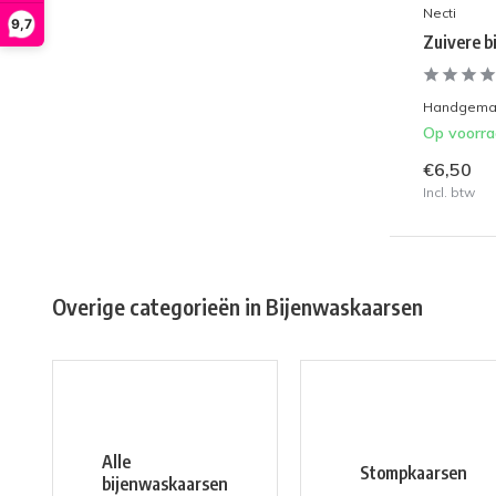
Necti
9,7
Zuivere b
Handgemaak
Op voorr
€6,50
Incl. btw
Overige categorieën in Bijenwaskaarsen
Alle
Stompkaarsen
bijenwaskaarsen