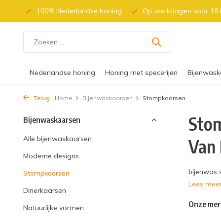
 (BE)
100% Nederlandse honing
Op werkdagen voor 15:0
Nederlandse honing
Honing met specerijen
Bijenwask
Terug
Home
Bijenwaskaarsen
Stompkaarsen
Stom
Bijenwaskaarsen
Alle bijenwaskaarsen
Van 
Moderne designs
bijenwas 
Stompkaarsen
Lees mee
Dinerkaarsen
Onze mer
Natuurlijke vormen