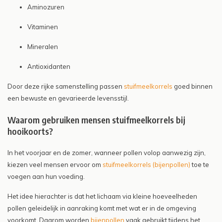
Aminozuren
Vitaminen
Mineralen
Antioxidanten
Door deze rijke samenstelling passen
stuifmeelkorrels
goed binnen
een bewuste en gevarieerde levensstijl.
Waarom gebruiken mensen stuifmeelkorrels bij
hooikoorts?
In het voorjaar en de zomer, wanneer pollen volop aanwezig zijn,
kiezen veel mensen ervoor om
stuifmeelkorrels (bijenpollen)
toe te
voegen aan hun voeding.
Het idee hierachter is dat het lichaam via kleine hoeveelheden
pollen geleidelijk in aanraking komt met wat er in de omgeving
voorkomt. Daarom worden
bijenpollen
vaak gebruikt tijdens het