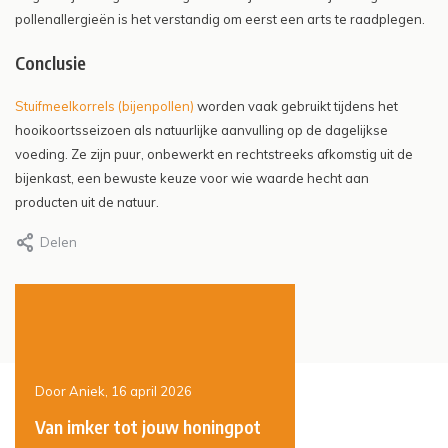
pollenallergieën is het verstandig om eerst een arts te raadplegen.
Conclusie
Stuifmeelkorrels (bijenpollen)
worden vaak gebruikt tijdens het
hooikoortsseizoen als natuurlijke aanvulling op de dagelijkse
voeding. Ze zijn puur, onbewerkt en rechtstreeks afkomstig uit de
bijenkast, een bewuste keuze voor wie waarde hecht aan
producten uit de natuur.
Delen
Door Aniek, 16 april 2026
Door Aniek, 12 januari 2026
Van imker tot jouw honingpot
Supermarkt honing vs