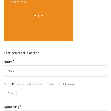
imkerhoning: dit is het
Lees meer
Lees meer
Laat een reactie achter
*
Naam
*
E-mail
Uw e-mailadres wordt niet gepubliceerd.
*
Opmerking