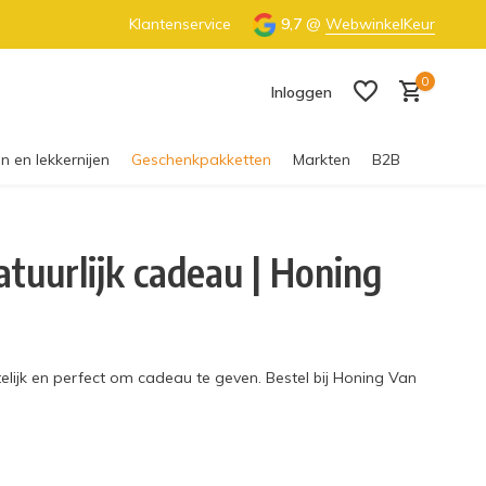
€55 (NL) & €65 (BE)
Klantenservice
100% Nederlandse honing
9,7
@
WebwinkelKeur
0
Inloggen
n en lekkernijen
Geschenkpakketten
Markten
B2B
tuurlijk cadeau | Honing
Account aanmaken
lijk en perfect om cadeau te geven. Bestel bij Honing Van