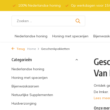
 (BE)
100% Nederlandse honing
Op werkdagen voor 15:0
Nederlandse honing
Honing met specerijen
Bijenwask
Terug
Home
Geschenkpakketten
Gesc
Categorieën
Nederlandse honing
Van 
Honing met specerijen
Ontdek ge
Bijenwaskaarsen
De Imker.
Natuurlijke Supplementen
Lees mee
Huidverzorging
Onze mer