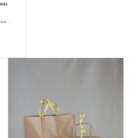
nwas
re ...