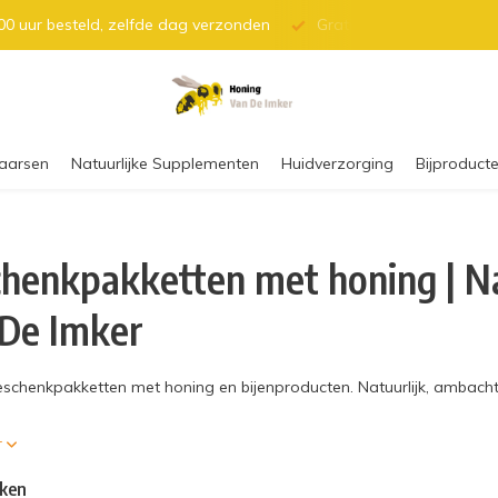
0 uur besteld, zelfde dag verzonden
Gratis verzending vanaf 
aarsen
Natuurlijke Supplementen
Huidverzorging
Bijproducte
henkpakketten met honing | Na
De Imker
schenkpakketten met honing en bijenproducten. Natuurlijk, ambachte
r
ken