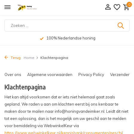
0
100% Nederlandse honing
Terug
Home
Klachtenpagina
Over ons
Algemene voorwaarden
Privacy Policy
Verzenden &
Klachtenpagina
Het kan altijd voorkomen dat er iets niet helemaal gaat zoals
gepland. We raden u aan om klachten eerst bij ons kenbaar te
maken door te mailen naar
info@honingvandeimker.nl
. Leidt dit niet
tot een oplossing, dan is het mogelijk om uw geschil aan te melden
voor bemiddeling via WebwinkelKeur via
https://www.webwinkelkeur.nl/kennisbank/consumenten/geschil.