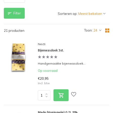
Filter
Sorteren op:
Toon:
21 producten
Necti
Bijenwasdoek 3st.
Handgemaakte bijenwasdoek...
Op voorraad
€20,95
Incl. btw
Mede (Honingwijn) 0,7L 11%