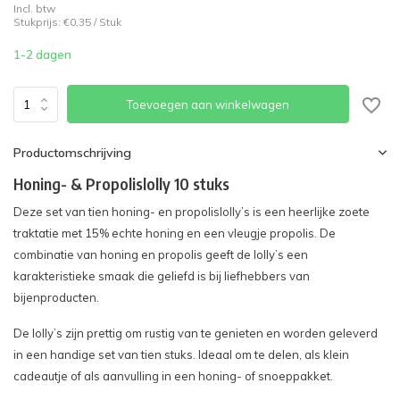
Incl. btw
Stukprijs:
€0,35
/
Stuk
1-2 dagen
Toevoegen aan winkelwagen
Productomschrijving
Honing- & Propolislolly 10 stuks
Deze set van tien honing- en propolislolly’s is een heerlijke zoete
traktatie met 15% echte honing en een vleugje propolis. De
combinatie van honing en propolis geeft de lolly’s een
karakteristieke smaak die geliefd is bij liefhebbers van
bijenproducten.
De lolly’s zijn prettig om rustig van te genieten en worden geleverd
in een handige set van tien stuks. Ideaal om te delen, als klein
cadeautje of als aanvulling in een honing- of snoeppakket.