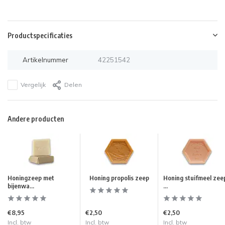
Productspecificaties
Artikelnummer
42251542
Vergelijk
Delen
Andere producten
Honingzeep met
Honing propolis zeep
Honing stuifmeel zee
bijenwa...
...
€8,95
€2,50
€2,50
Incl. btw
Incl. btw
Incl. btw