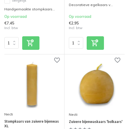
Vergelijk
Decoratieve egelkaars v...
Handgemaakte stompkaars...
Op voorraad
Op voorraad
€7,45
€2,95
Incl. btw
Incl. btw
Necti
Necti
Stompkaars van zuivere bijenwas
Zuivere bijenwaskaars 'bolkaars'
XL