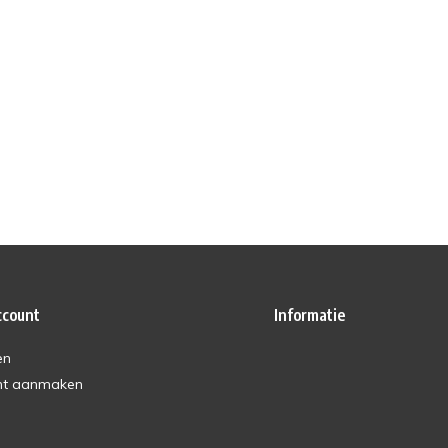
ccount
Informatie
en
nt aanmaken