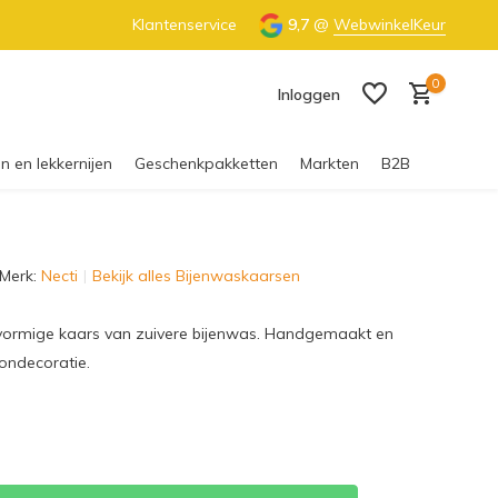
€55 (NL) & €65 (BE)
Klantenservice
100% Nederlandse honing
9,7
@
WebwinkelKeur
0
Inloggen
n en lekkernijen
Geschenkpakketten
Markten
B2B
Merk:
Necti
Bekijk alles Bijenwaskaarsen
Account aanmaken
lvormige kaars van zuivere bijenwas. Handgemaakt en
ondecoratie.