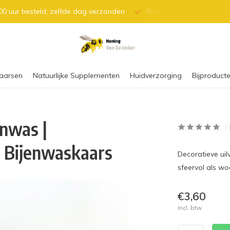
0 uur besteld, zelfde dag verzonden
Gratis verzending vanaf 
aarsen
Natuurlijke Supplementen
Huidverzorging
Bijproducte
enwas |
 Bijenwaskaars
Decoratieve ui
sfeervol als wo
€3,60
Incl. btw