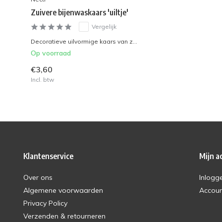
Zuivere bijenwaskaars 'uiltje'
Vergelijk
Decoratieve uilvormige kaars van z...
Op voorraad
€3,60
Incl. btw
Klantenservice
Mijn a
Over ons
Inlogg
Algemene voorwaarden
Accou
Privacy Policy
Verzenden & retourneren