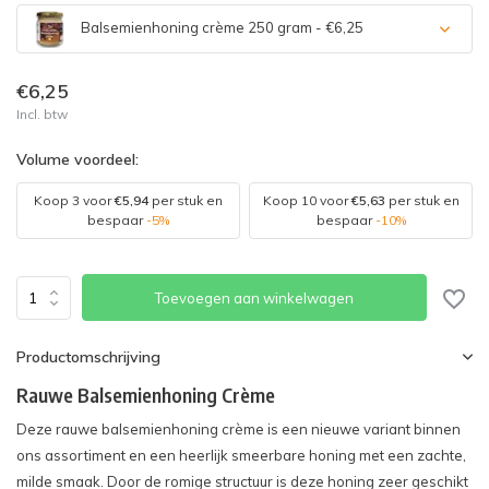
Balsemienhoning crème 250 gram - €6,25
€6,25
Incl. btw
Volume voordeel:
Koop 3 voor
€5,94
per stuk en
Koop 10 voor
€5,63
per stuk en
bespaar
-5%
bespaar
-10%
Toevoegen aan winkelwagen
Productomschrijving
Rauwe Balsemienhoning Crème
Deze rauwe balsemienhoning crème is een nieuwe variant binnen
ons assortiment en een heerlijk smeerbare honing met een zachte,
milde smaak. Door de romige structuur is deze honing zeer geschikt