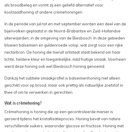
als broodbeleg en vormt zij een geliefd alternatief voor
koolzaadhoning of andere crèmehoningen.
In de periode van juli tot en met september worden een deel van de
bijenvolken geplaatst in de Noord-Brabantse en Zuid-Hollandse
uiterwaarden, in de omgeving van de Biesbosch. In deze gebieden
bloeien balsemien en guldenroede volop, wat zorgt voor een rijke
nectarbron. De honing die hieruit ontstaat staat bekend om haar
lichte, heldere kleur en toegankelijke, mild fruitige smaak. Voorheen
werd deze honing ook wel Biesbosch honing genoemd.
Dankzij het subtiele smaakprofiel is balsemienhoning niet alleen
geschikt voor op brood, maar ook prettig als natuurlijke zoetstof in
thee of om te verwerken in gerechten.
Wat is crèmehoning?
Crèmehoning is honing die op een gecontroleerde manier is
geroerd tijdens het kristallisatieproces. Honing bevat van nature
verschillende suikers, waaronder glucose en fructose. Honing met