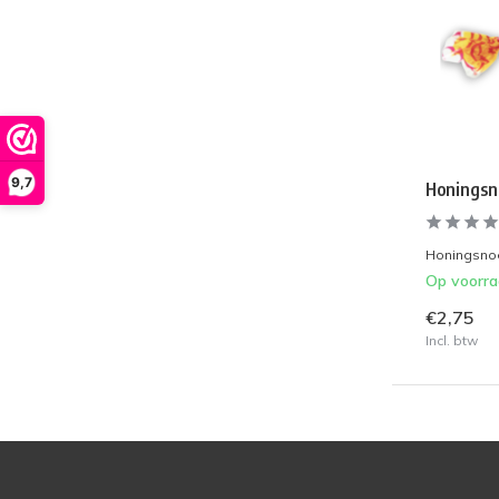
9,7
Honingsn
Honingsnoe
Op voorr
€2,75
Incl. btw