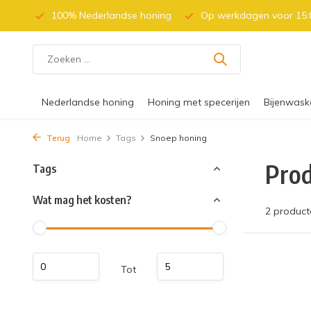
 (BE)
100% Nederlandse honing
Op werkdagen voor 15:0
Nederlandse honing
Honing met specerijen
Bijenwask
Terug
Home
Tags
Snoep honing
Prod
Tags
Wat mag het kosten?
2 product
Tot