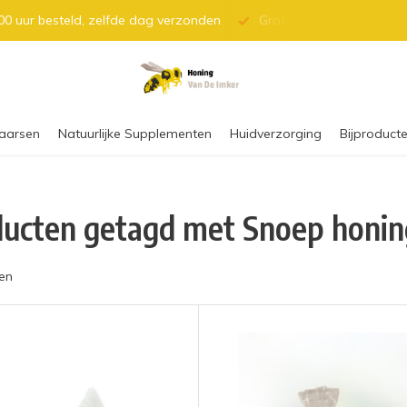
0 uur besteld, zelfde dag verzonden
Gratis verzending vanaf 
aarsen
Natuurlijke Supplementen
Huidverzorging
Bijproducte
ucten getagd met Snoep honin
en