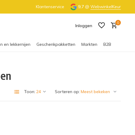
€55 (NL) & €65 (BE)
Klantenservice
100% Nederlandse honing
9,7
@
WebwinkelKeur
0
Inloggen
n en lekkernijen
Geschenkpakketten
Markten
B2B
pen
Account aanmaken
Toon:
Sorteren op: