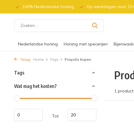
 (BE)
100% Nederlandse honing
Op werkdagen voor 15:0
Nederlandse honing
Honing met specerijen
Bijenwask
Terug
Home
Tags
Propolis kopen
Prod
Tags
Wat mag het kosten?
1 product
Tot