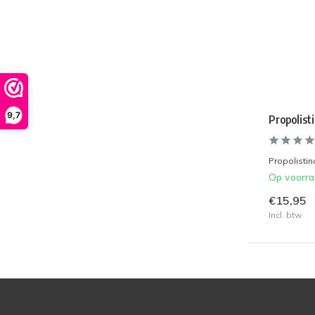
9,7
Propolist
Propolistin
Op voorr
€15,95
Incl. btw