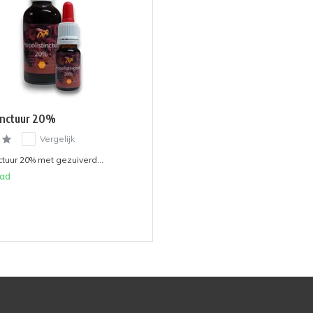
inctuur 20%
Vergelijk
ctuur 20% met gezuiverd...
aad