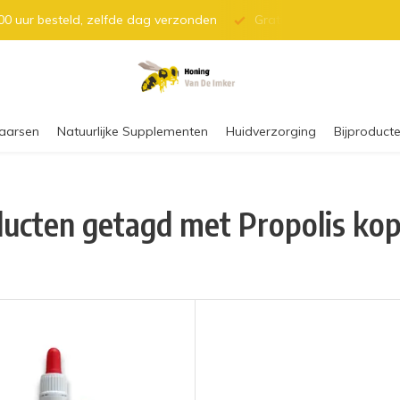
0 uur besteld, zelfde dag verzonden
Gratis verzending vanaf 
aarsen
Natuurlijke Supplementen
Huidverzorging
Bijproducte
ucten getagd met Propolis ko