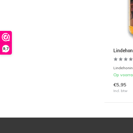
9,7
Lindehon
Lindehoning
Op voorr
€5,95
Incl. btw