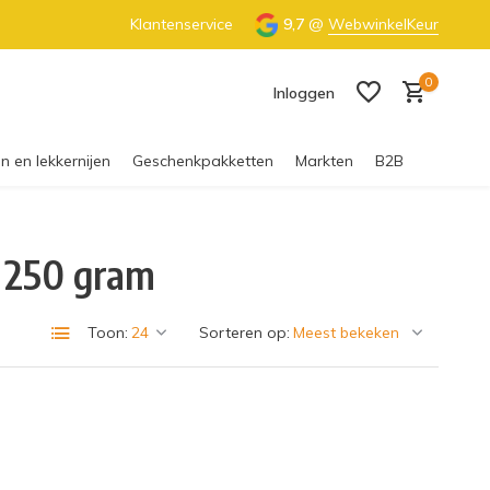
€55 (NL) & €65 (BE)
Klantenservice
100% Nederlandse honing
9,7
@
WebwinkelKeur
0
Inloggen
n en lekkernijen
Geschenkpakketten
Markten
B2B
 250 gram
Account aanmaken
Toon:
Sorteren op: