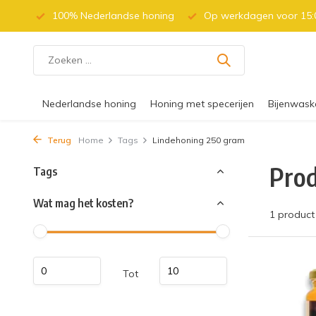
 (BE)
100% Nederlandse honing
Op werkdagen voor 15:0
Nederlandse honing
Honing met specerijen
Bijenwask
Terug
Home
Tags
Lindehoning 250 gram
Prod
Tags
Wat mag het kosten?
1 product
Tot