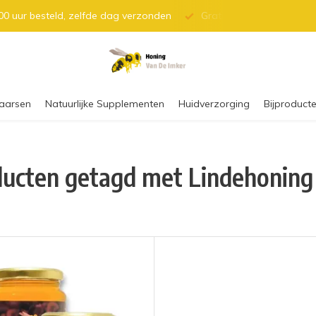
0 uur besteld, zelfde dag verzonden
Gratis verzending vanaf 
aarsen
Natuurlijke Supplementen
Huidverzorging
Bijproducte
ucten getagd met Lindehoning