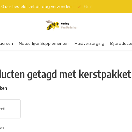
0 uur besteld, zelfde dag verzonden
Gratis verzending vanaf 
aarsen
Natuurlijke Supplementen
Huidverzorging
Bijproducte
ucten getagd met kerstpakket
ken
cti
en