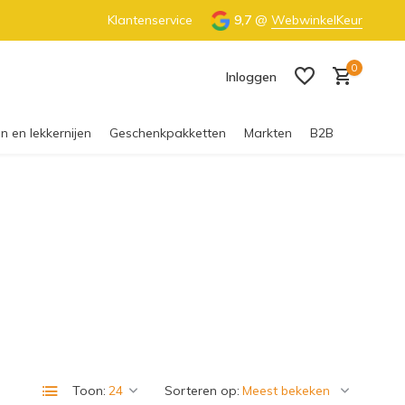
€55 (NL) & €65 (BE)
Klantenservice
100% Nederlandse honing
9,7
@
WebwinkelKeur
0
Inloggen
n en lekkernijen
Geschenkpakketten
Markten
B2B
Account aanmaken
Toon:
Sorteren op: