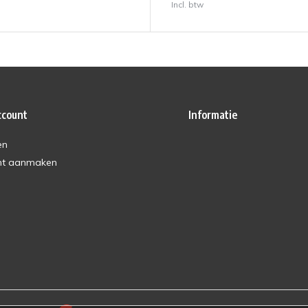
Incl. btw
ccount
Informatie
en
nt aanmaken