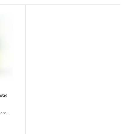
nwas
re ...