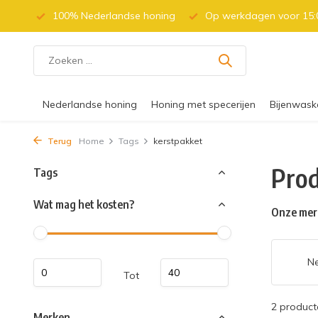
 (BE)
100% Nederlandse honing
Op werkdagen voor 15:0
Nederlandse honing
Honing met specerijen
Bijenwask
Terug
Home
Tags
kerstpakket
Prod
Tags
Wat mag het kosten?
Onze mer
Ne
Tot
2 product
Merken