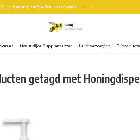
0 uur besteld, zelfde dag verzonden
Gratis verzending vanaf 
aarsen
Natuurlijke Supplementen
Huidverzorging
Bijproducte
ucten getagd met Honingdispe