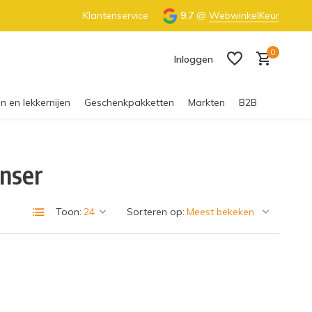
€55 (NL) & €65 (BE)
Klantenservice
100% Nederlandse honing
9,7
@
WebwinkelKeur
0
Inloggen
n en lekkernijen
Geschenkpakketten
Markten
B2B
nser
Account aanmaken
Toon:
Sorteren op: