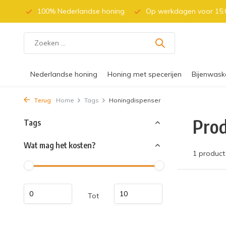
 (BE)
100% Nederlandse honing
Op werkdagen voor 15:0
Nederlandse honing
Honing met specerijen
Bijenwask
Terug
Home
Tags
Honingdispenser
Prod
Tags
Wat mag het kosten?
1 product
Tot