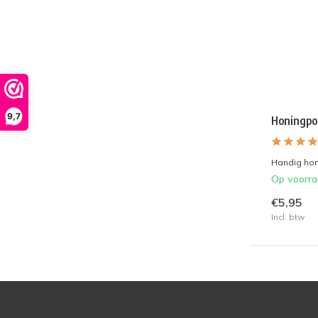
9,7
Honingpo
Handig hon
Op voorr
€5,95
Incl. btw