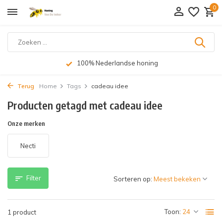
0
100% Nederlandse honing
Terug
Home
Tags
cadeau idee
Producten getagd met cadeau idee
Onze merken
Necti
Filter
Sorteren op:
Toon:
1 product