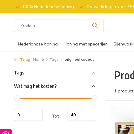
 (BE)
100% Nederlandse honing
Op werkdagen voor 15:0
Nederlandse honing
Honing met specerijen
Bijenwask
Terug
Home
Tags
origineel cadeau
Prod
Tags
Wat mag het kosten?
1 product
Tot