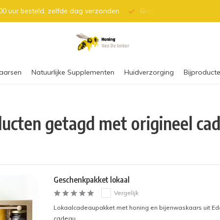
0 uur besteld, zelfde dag verzonden
Gratis verzending vanaf 
aarsen
Natuurlijke Supplementen
Huidverzorging
Bijproducte
ucten getagd met origineel ca
Geschenkpakket lokaal
Vergelijk
Lokaalcadeaupakket met honing en bijenwaskaars uit Ede
cadeau.