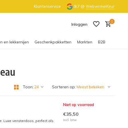
€55 (NL) & €65 (BE)
Klantenservice
100% Nederlandse honing
9,7
@
WebwinkelKeur
0
Inloggen
n en lekkernijen
Geschenkpakketten
Markten
B2B
deau
Account aanmaken
Toon:
Sorteren op:
Niet op voorraad
€35,50
Incl. btw
. Luxe vensterdoos, perfect als