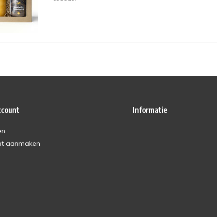
ccount
Informatie
en
nt aanmaken